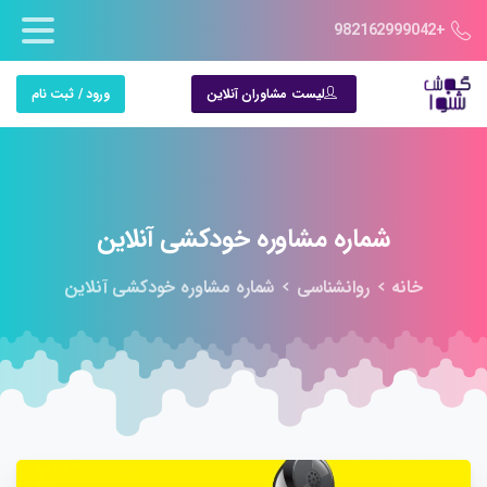
+982162999042
لیست مشاوران آنلاین
ورود / ثبت نام
شماره
مشاوره
خودکشی
آنلاین
خانه
روانشناسی
شماره مشاوره خودکشی آنلاین